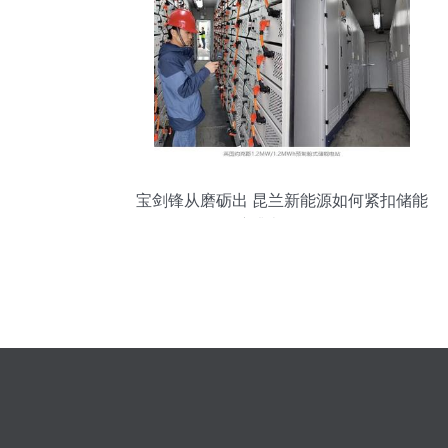
宝剑锋从磨砺出 昆兰新能源如何紧扣储能
脉搏走在前列