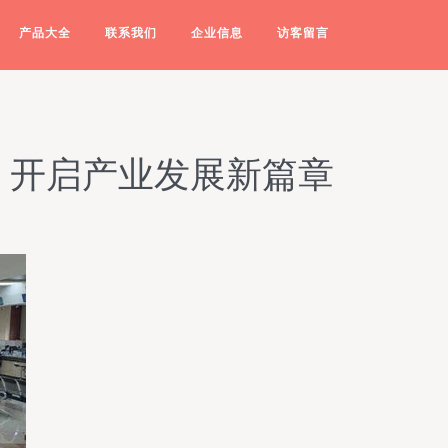
产品大全
联系我们
企业信息
访客留言
，开启产业发展新篇章