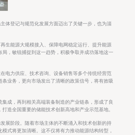
场主体登记与规范化发展方面迈出了关键一步，也为淄
可再生能源大规模接入、保障电网稳定运行、提升能源
布局，敏锐捕捉到这一趋势，积极争取并成功落地这一
散在电力供应、技术咨询、设备销售等多个传统经营范
链条业务，更向市场发出了清晰的政策信号，将有效吸
统集成，再到相关高端装备制造的产业链条，形成了良
，打造全国重要的储能技术创新高地和产业示范基地。
的发展阶段。随着市场主体的不断涌入和技术创新的持
化模式将更加清晰。这不仅将有力推动能源结构转型，