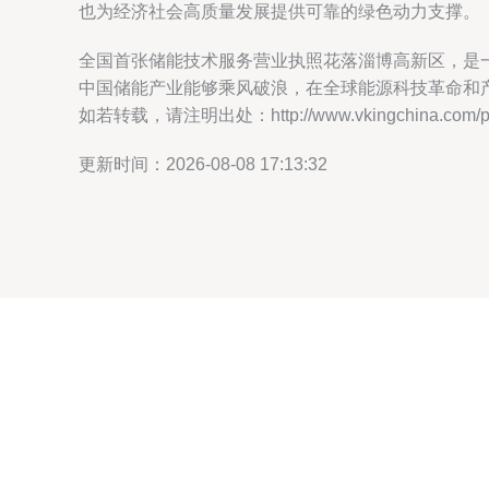
也为经济社会高质量发展提供可靠的绿色动力支撑。
全国首张储能技术服务营业执照花落淄博高新区，是
中国储能产业能够乘风破浪，在全球能源科技革命和
如若转载，请注明出处：http://www.vkingchina.com/pro
更新时间：2026-08-08 17:13:32