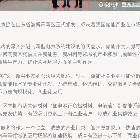
营业执照在山东省淄博高新区正式颁发，标志着我国储能产业在市
”战略的深入推进与新型电力系统建设的迫切需求。储能作为支撑
淄博高新区凭借其在新能源、新材料等领域的产业积累与前瞻性
新质生产力、优化营商环境方面的主动作为。
服务”这一新兴业态的合法经营地位。过去，储能相关业务可能分
焦储能技术的专业化开发、系统集成、运营维护、交易服务等全
示范走向规模化、商业化应用。
。区内拥有从关键材料（如电池正负极材料、电解液）到储能系
其先发优势，有望吸引更多上下游企业落户，形成产业集群效应
技术服务将作为一个独立、成熟的产业门类，迎来更加规范、快速
汽车等领域的应用场景将加速拓展，成本有望进一步下降，商业