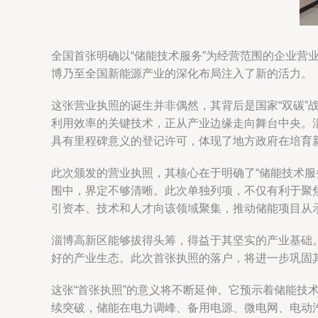
全国首张明确以“储能技术服务”为经营范围的企业
博乃至全国新能源产业的深化布局注入了新的活力。
这张营业执照的诞生并非偶然，其背后是国家“双碳
利用效率的关键技术，正从产业边缘走向舞台中央。
具有里程碑意义的登记许可，体现了地方政府在培育
此次颁发的营业执照，其核心在于明确了“储能技术
围中，界定不够清晰。此次单独列项，不仅有利于聚
引资本、技术和人才向该领域聚集，推动储能项目从
淄博高新区能够拔得头筹，得益于其坚实的产业基础
好的产业生态。此次首张执照的落户，将进一步巩固
这张“首张执照”的意义将不断延伸。它预示着储能
续突破，储能在电力调峰、备用电源、微电网、电动