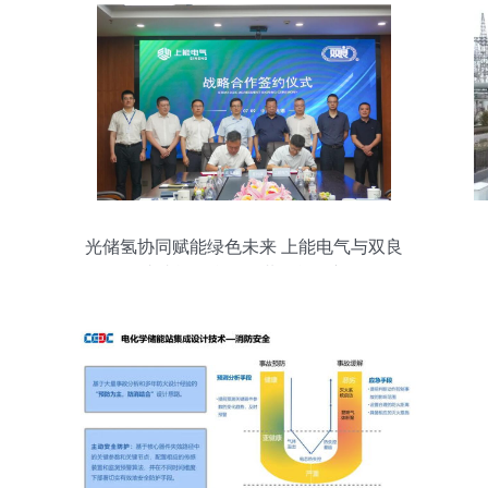
光储氢协同赋能绿色未来 上能电气与双良
集团达成战略合作，共绘能源新图景