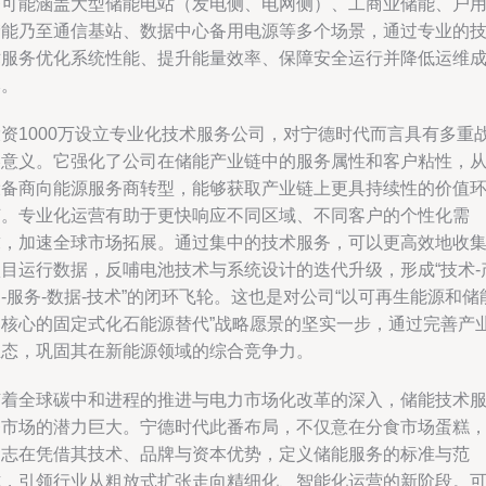
务可能涵盖大型储能电站（发电侧、电网侧）、工商业储能、户
储能乃至通信基站、数据中心备用电源等多个场景，通过专业的
术服务优化系统性能、提升能量效率、保障安全运行并降低运维
本。
投资1000万设立专业化技术服务公司，对宁德时代而言具有多重
略意义。它强化了公司在储能产业链中的服务属性和客户粘性，
设备商向能源服务商转型，能够获取产业链上更具持续性的价值
节。专业化运营有助于更快响应不同区域、不同客户的个性化需
求，加速全球市场拓展。通过集中的技术服务，可以更高效地收
项目运行数据，反哺电池技术与系统设计的迭代升级，形成“技术-
-服务-数据-技术”的闭环飞轮。这也是对公司“以可再生能源和储
为核心的固定式化石能源替代”战略愿景的坚实一步，通过完善产
生态，巩固其在新能源领域的综合竞争力。
随着全球碳中和进程的推进与电力市场化改革的深入，储能技术
务市场的潜力巨大。宁德时代此番布局，不仅意在分食市场蛋糕
更志在凭借其技术、品牌与资本优势，定义储能服务的标准与范
式，引领行业从粗放式扩张走向精细化、智能化运营的新阶段。