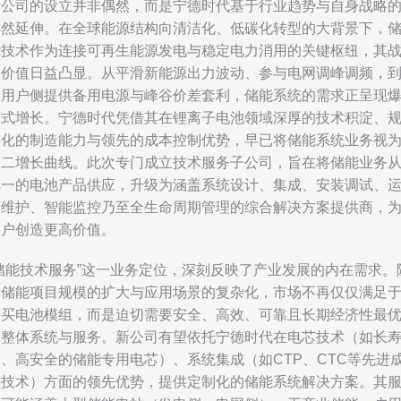
新公司的设立并非偶然，而是宁德时代基于行业趋势与自身战略
必然延伸。在全球能源结构向清洁化、低碳化转型的大背景下，
能技术作为连接可再生能源发电与稳定电力消用的关键枢纽，其
略价值日益凸显。从平滑新能源出力波动、参与电网调峰调频，
为用户侧提供备用电源与峰谷价差套利，储能系统的需求正呈现
发式增长。宁德时代凭借其在锂离子电池领域深厚的技术积淀、
模化的制造能力与领先的成本控制优势，早已将储能系统业务视
第二增长曲线。此次专门成立技术服务子公司，旨在将储能业务
单一的电池产品供应，升级为涵盖系统设计、集成、安装调试、
营维护、智能监控乃至全生命周期管理的综合解决方案提供商，
客户创造更高价值。
“储能技术服务”这一业务定位，深刻反映了产业发展的内在需求。
着储能项目规模的扩大与应用场景的复杂化，市场不再仅仅满足
购买电池模组，而是迫切需要安全、高效、可靠且长期经济性最
的整体系统与服务。新公司有望依托宁德时代在电芯技术（如长
命、高安全的储能专用电芯）、系统集成（如CTP、CTC等先进
组技术）方面的领先优势，提供定制化的储能系统解决方案。其