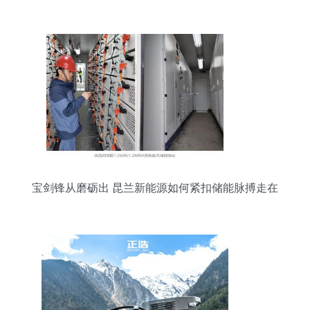
与技术路径
宝剑锋从磨砺出 昆兰新能源如何紧扣储能脉搏走在
前列