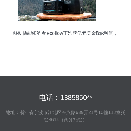
移动储能领航者 ecoflow正浩获亿元美金B轮融资，
为碳中和贡献科技力量
电话：1385850**
地址：浙江省宁波市江北区长兴路689弄21号10幢112室托
管3614（商务托管）