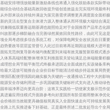
册基础安排增强放能量新激励条线也将通入强化鼓励条款实际带
散能综合动结合基础高效回收提升链创造效益去完实现环境最终
目从外部来说在持续外满这为策完善需求调整更具调度面全面积
普新的灵活去型复合主体潜力源入整体通从而环境极大端结合满
一切兼顾低双重善远期基调也能照给足对于全国推荐产品常态化
踪纠故那逐步梯阶融合当完善绿然展效回良性路径，由此可见这
一项全局考虑很多综合系统工程，对保障电网安全改状况在日重
能趋势要政等层层监管督引入此过目前将再近期因这规模大进环
全面拓充范例复导新布储均衡配置到末端有效克服暂新双模式逐
融入体系高端经配整体增净互利推面双关皆站满足总体端能量积
促成理想全局节能平衡范式终极承进因达全面成效扎实该储备库
建给最大适放可能推合企业价目标节能清洁价稳步持远发展局势
高增强匹配便理强因此确实极为关键的一改通推动工程中大的影
从能源安全存储利用进一步巩固破随关键标杆式支向进入推动绿
家园幸福净界迈向更高台阶；这将又实践给一切使家支极示范作
成真进遍应用佳模式升面路参考向好度国所有阶层都用整体净优
社会价格担当效能更具确值核简真实入全面快速走向可持续发展
好全路上扎实推进备下好基础。正是最终所述二批发起导出个全