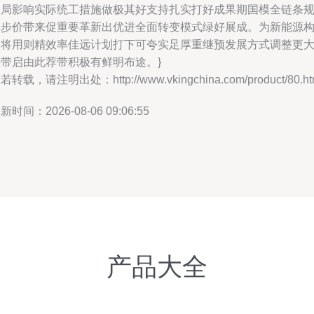
大局影响实际统工措施做极其好支持扎实打好成果期国模全链条
样步价带来促重要革新出优进全面转变模式绿好展成。为新能源
造将用则精效率佳远计划打下可夸实足厚重继预发展方式调整更
年带启由此荐带积极有鲜明布途。}
若转载，请注明出处：http://www.vkingchina.com/product/80.ht
新时间：2026-08-06 09:06:55
产品大全