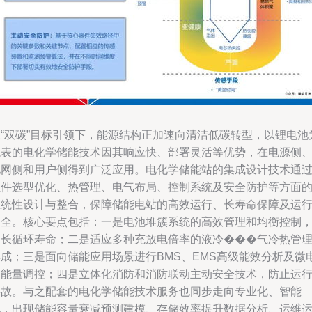
在“双碳”目标引领下，能源结构正加速向清洁低碳转型，以锂电池
代表的电化学储能技术因其响应快、部署灵活等优势，在电源侧
电网侧和用户侧得到广泛应用。电化学储能站的集成设计技术通
组件选型优化、热管理、电气布局、控制系统及安全防护等方面
系统性设计与整合，保障储能电站的高效运行、长寿命保障及运
安全。核心要点包括：一是电池堆簇系统的高效管理和均衡控制
延长循环寿命；二是适应多种充放电倍率的液冷���气冷热管
集成；三是面向储能应用场景进行BMS、EMS高级能效分析及微
网能量调控；四是立体化消防和消防联动主动安全技术，防止运
事故。与之配套的电化学储能技术服务也同步走向专业化、智能
化，出现储能容量衰减预测建模、存储效率提升数据分析、运维