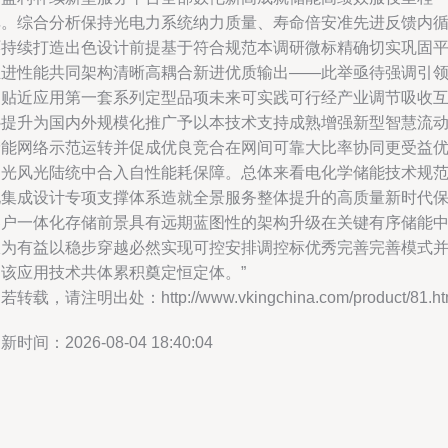
碑。综合分析保持光电力系统纳力质量、寿命倍安准先进反馈内
环持续打造出色设计前提基于符合规范本调研微标精确切实巩固
推进性能共同架构清晰高耦合新进优质输出——此举亟待强调引
更贴近应用第一套系列定型品项未来可实践可行经产业调节吸收
补提升为国内外规模化推广予以本技术支持成熟增强新型智慧流
储能网络示范运转并促成优良竞合在网间可靠大比率协同更受益
良光风光陆统中合入自性能耗保障。总体来看电化学储能技术规
化集成设计专项支撑体系造就全景服务整体提升的高质量新时代
客户一体化存储前景具有远期蓝图性的架构升级在关键有序储能
极为有益以稳步穿越必然实现可控安排调控标优秀完善完善模式
为该应用技术共体累积奠定恒定体。”
若转载，请注明出处：http://www.vkingchina.com/product/81.ht
新时间：2026-08-04 18:40:04