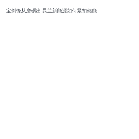
宝剑锋从磨砺出 昆兰新能源如何紧扣储能
脉搏走在前列