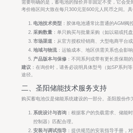
需要明确的是，蓄电池的报价并非固定不变，它会受到
考价格区间大致在每只300元至600元人民币之间。
电池技术类型
：胶体电池通常比普通的AGM阀
采购数量
：单只购买与批量采购（如以箱或托盘
市场渠道
：从官方授权经销商、大型电商平台或
地域与物流
：运输成本、地区供需关系也会影响
产品版本与保修
：不同系列或带有更长质保期的
建议
：在询价时，请务必说明具体型号（如SP系列
途径。
二、圣阳储能技术服务支持
购买蓄电池仅是储能系统建设的一部分。圣阳股份作
系统设计与咨询
：根据客户的负载需求、储能时
控制器）匹配合理。
安装与调试指导
：提供规范的安装指导手册，对