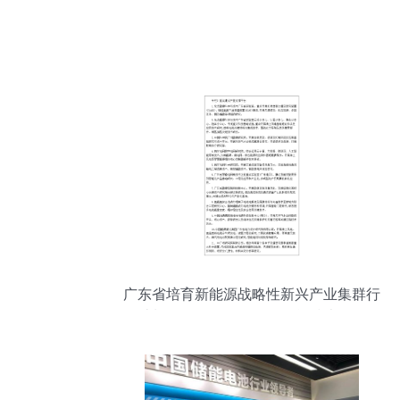
广东省培育新能源战略性新兴产业集群行
动计划（2021-2025年） 储能技术服务的
发展路径与战略意义