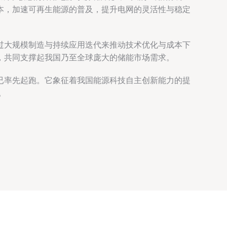
本，加速可再生能源的普及，提升电网的灵活性与稳定
过大规模制造与持续应用迭代来推动技术优化与成本下
，共同支撑起我国乃至全球庞大的储能市场需求。
已率先起跑。它象征着我国能源科技自主创新能力的提
。