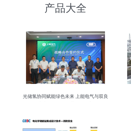
产品大全
光储氢协同赋能绿色未来 上能电气与双良
集团达成战略合作，共绘能源新图景