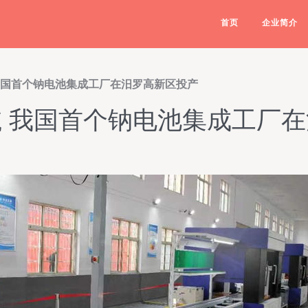
首页
企业简介
我国首个钠电池集成工厂在汨罗高新区投产
 我国首个钠电池集成工厂