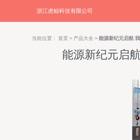
浙江虎鲸科技有限公司
当前位置：
首页
>
产品大全
>
能源新纪元启航 
能源新纪元启航