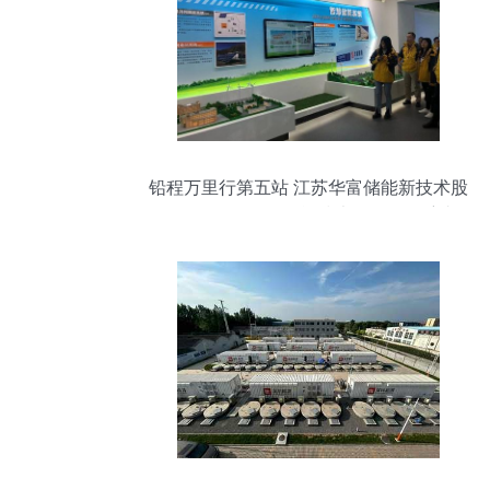
铅程万里行第五站 江苏华富储能新技术股
份有限公司——储能技术服务的领航者