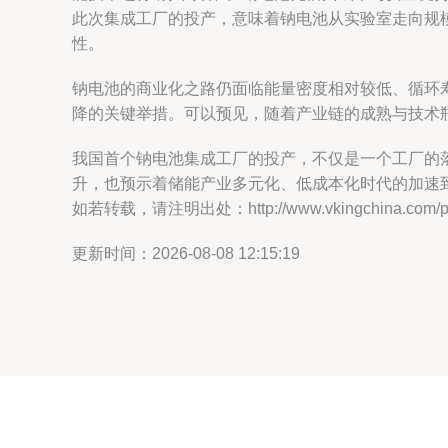
此次集成工厂的投产，意味着钠电池从实验室走向规
性。
钠电池的商业化之路仍面临能量密度相对较低、循环
降的关键举措。可以预见，随着产业链的成熟与技术
我国首个钠电池集成工厂的投产，不仅是一个工厂的
升，也预示着储能产业多元化、低成本化时代的加速到
如若转载，请注明出处：http://www.vkingchina.com/pro
更新时间：2026-08-08 12:15:19